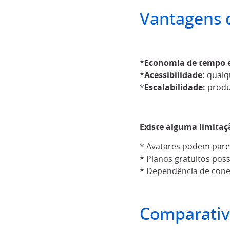
Vantagens d
*
Economia de tempo e
*
Acessibilidade:
qualqu
*
Escalabilidade:
produ
Existe alguma limitaç
* Avatares podem parec
* Planos gratuitos pos
* Dependência de conex
Comparativ