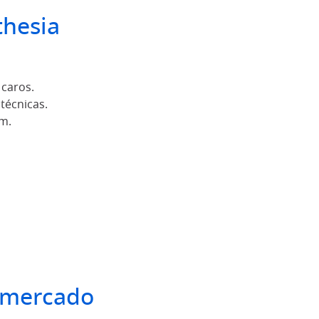
thesia
 caros.
técnicas.
m.
 mercado