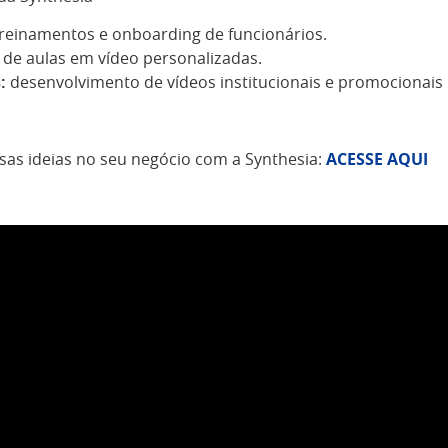
treinamentos e onboarding de funcionários.
de aulas em vídeo personalizadas.
:
desenvolvimento de vídeos institucionais e promocionais p
ssas ideias no seu negócio com a Synthesia:
ACESSE AQUI