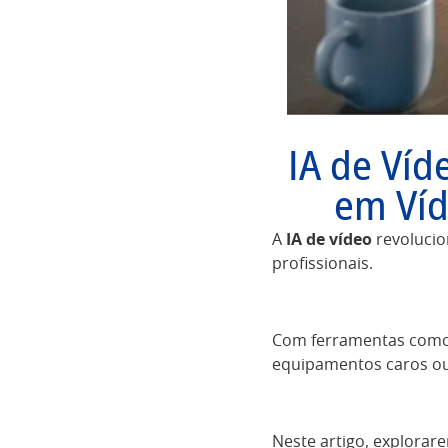
IA de Ví
em Víd
A
IA de vídeo
revolucio
profissionais.
Com ferramentas com
equipamentos caros ou 
Neste artigo, explora