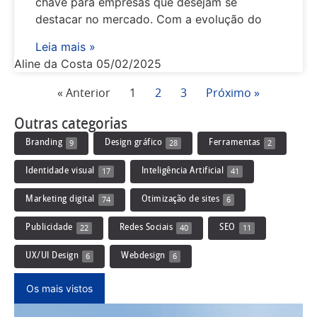
chave para empresas que desejam se
destacar no mercado. Com a evolução do
Leia mais »
Aline da Costa
05/02/2025
« Anterior
1
2
3
Próximo »
Outras categorias
Branding
Design gráfico
Ferramentas
9
28
2
Identidade visual
Inteligência Artificial
17
41
Marketing digital
Otimização de sites
74
6
Publicidade
Redes Sociais
SEO
22
40
11
UX/UI Design
Webdesign
6
6
Os mais vistos