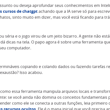
assunto ou deseja aprofundar seus conhecimentos em Inteligê
s cursos de chatgpt
achando que a IA serve só para escrever
hatos, sinto muito em dizer, mas você está ficando para trá
cou séria e o jogo virou de um jeito bizarro. A gente não es
te dá dicas na tela. O papo agora é sobre uma ferramenta q
 seu computador.
ermináveis copiando e colando dados ou fazendo tarefas re
 exaustão? Isso acabou.
omo essa ferramenta manipula arquivos locais e transform
nte: se você ainda não domina os conceitos fundamentais p
ender como ele se conecta a outras funções, leia primeiro
us recursos ocultos
. Ele é o mapa inicial que você precisa a