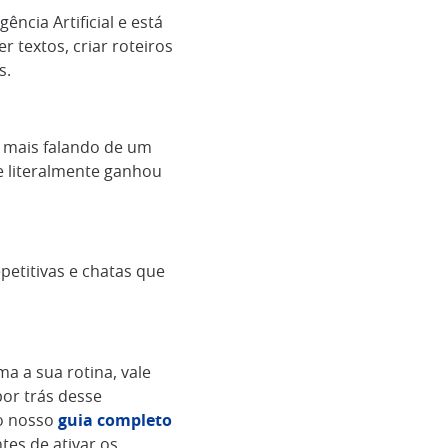
ncia Artificial e está
 textos, criar roteiros
s.
tá mais falando de um
ue literalmente ganhou
petitivas e chatas que
a a sua rotina, vale
or trás desse
 o nosso
guia completo
ntes de ativar os