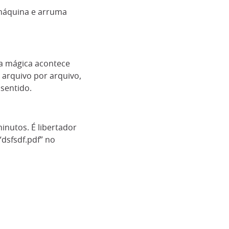
 máquina e arruma
a mágica acontece
a arquivo por arquivo,
sentido.
inutos. É libertador
dsfsdf.pdf” no