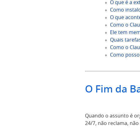
O que é a ex
Como instal
O que aconte
Como o Clau
Ele tem mem
Quais tarefa
Como o Clau
Como posso 
O Fim da B
Quando o assunto é or
24/7, não reclama, não 