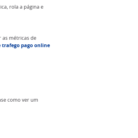
ica, rola a página e
r as métricas de
 trafego pago online
uase como ver um