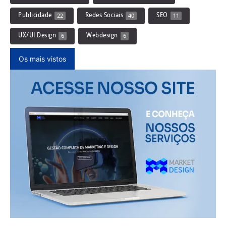
Publicidade
Redes Sociais
SEO
22
40
11
UX/UI Design
Webdesign
6
6
Os mais vistos