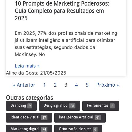
10 Prompts de Marketing Poderosos:
Guia Completo para Resultados em
2025
Em 2025, 77% dos profissionais de marketing
já utilizam inteligência artificial para otimizar
suas estratégias, segundo dados da
McKinsey. No
Leia mais »
Aline da Costa
21/05/2025
« Anterior
1
2
3
4
5
Próximo »
Outras categorias
Branding
Design gráfico
Ferramentas
9
28
2
Identidade visual
Inteligência Artificial
17
41
Marketing digital
Otimização de sites
74
6