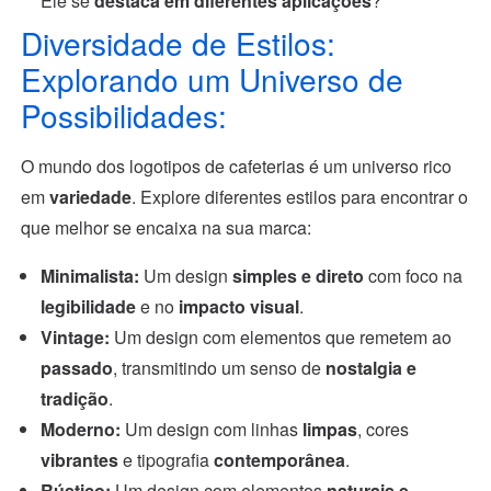
Ele se
destaca em diferentes aplicações
?
Diversidade de Estilos:
Explorando um Universo de
Possibilidades:
O mundo dos logotipos de cafeterias é um universo rico
em
variedade
. Explore diferentes estilos para encontrar o
que melhor se encaixa na sua marca:
Minimalista:
Um design
simples e direto
com foco na
legibilidade
e no
impacto visual
.
Vintage:
Um design com elementos que remetem ao
passado
, transmitindo um senso de
nostalgia e
tradição
.
Moderno:
Um design com linhas
limpas
, cores
vibrantes
e tipografia
contemporânea
.
Rústico:
Um design com elementos
naturais e