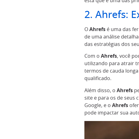
esta que é uma das pri
2. Ahrefs: 
O
Ahrefs
é uma das fer
de uma análise detalh
das estratégias dos se
Com o
Ahrefs
, você p
utilizando para atrair 
termos de cauda longa 
qualificado.
Além disso, o
Ahrefs
pe
site e para os de seus
Google, e o
Ahrefs
ofer
pode impactar sua auto