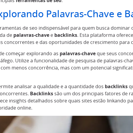
ncipais
ferramentas de
seo
.
Explorando Palavras-Chave e B
ramentas de seo indispensável para quem busca dominar 
ada de
palavras-chave
e
backlinks
. Esta plataforma ofere
us concorrentes e das oportunidades de crescimento para o 
ode começar explorando as
palavras-chave
que seus concor
tráfego. Utilize a funcionalidade de pesquisa de palavras-cha
com menos concorrência, mas com um potencial significati
rmite analisar a qualidade e a quantidade dos
backlinks
qu
 concorrentes.
Backlinks
são um dos principais fatores de
ece insights detalhados sobre quais sites estão linkando p
ridade online.