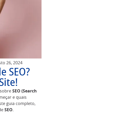
to 26, 2024
de SEO?
ite!
r sobre
SEO (Search
meçar e quais
ste guia completo,
 de
SEO
.