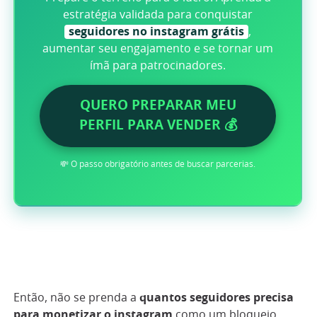
estratégia validada para conquistar
seguidores no instagram grátis
,
aumentar seu engajamento e se tornar um
ímã para patrocinadores.
QUERO PREPARAR MEU
PERFIL PARA VENDER 💰
💸 O passo obrigatório antes de buscar parcerias.
Então, não se prenda a
quantos seguidores precisa
para monetizar o instagram
como um bloqueio.