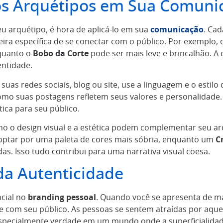
os Arquétipos em Sua Comuni
eu arquétipo, é hora de aplicá-lo em sua
comunicação
. Ca
ra específica de se conectar com o público. Por exemplo,
quanto o
Bobo da Corte
pode ser mais leve e brincalhão. A
entidade.
suas redes sociais, blog ou site, use a linguagem e o estilo
mo suas postagens refletem seus valores e personalidade. 
ica para seu público.
 o design visual e a estética podem complementar seu ar
ptar por uma paleta de cores mais sóbria, enquanto um
C
as. Isso tudo contribui para uma narrativa visual coesa.
da Autenticidade
ncial no
branding pessoal
. Quando você se apresenta de ma
 com seu público. As pessoas se sentem atraídas por aque
 especialmente verdade em um mundo onde a superficialid