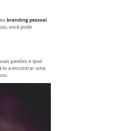
seu
branding pessoal
.
sso, você pode
suas paixões e qual
á-lo a encontrar uma
sso.