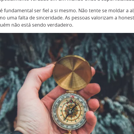
é fundamental ser fiel a si mesmo. Não tente se moldar a al
mo uma falta de sinceridade. As pessoas valorizam a hone
uém não está sendo verdadeiro.