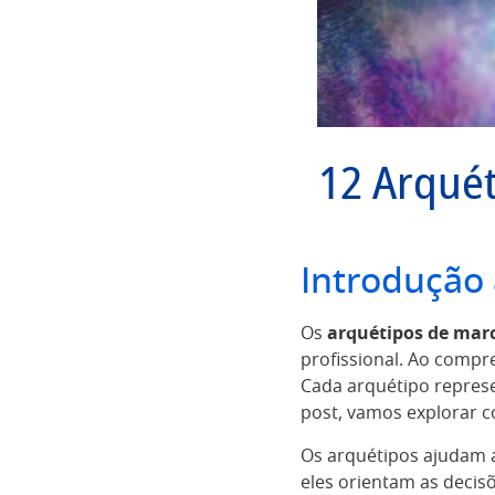
12 Arqué
Introdução
Os
arquétipos de mar
profissional. Ao compr
Cada arquétipo represe
post, vamos explorar 
Os arquétipos ajudam a 
eles orientam as deci