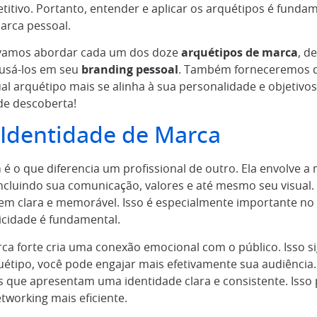
tivo. Portanto, entender e aplicar os arquétipos é funda
marca pessoal.
, vamos abordar cada um dos doze
arquétipos de marca
, d
 usá-los em seu
branding pessoal
. Também forneceremos di
qual arquétipo mais se alinha à sua personalidade e objetivo
de descoberta!
 Identidade de Marca
a
é o que diferencia um profissional de outro. Ela envolve 
cluindo sua comunicação, valores e até mesmo seu visual.
em clara e memorável. Isso é especialmente importante no
icidade é fundamental.
a forte cria uma conexão emocional com o público. Isso sig
uétipo, você pode engajar mais efetivamente sua audiência
 que apresentam uma identidade clara e consistente. Isso
working mais eficiente.