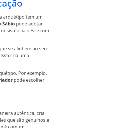
cação
da arquétipo tem um
 o
Sábio
pode adotar
 consistência nesse tom
 que se alinhem ao seu
Isso cria uma
quétipo. Por exemplo,
riador
pode escolher
neira autêntica, cria
les que são genuínos e
ade é comum.