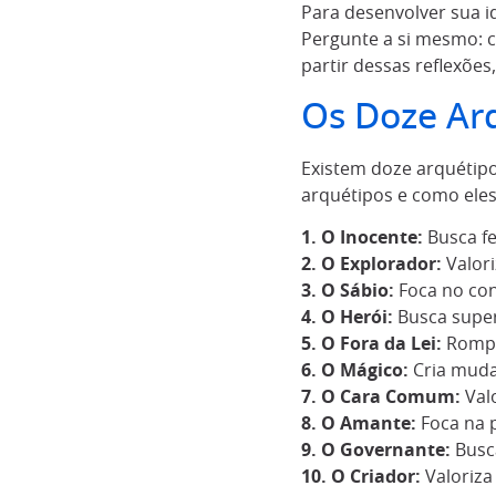
Para desenvolver sua i
Pergunte a si mesmo: 
partir dessas reflexõe
Os Doze Ar
Existem doze arquétipo
arquétipos e como ele
1. O Inocente:
Busca fe
2. O Explorador:
Valori
3. O Sábio:
Foca no con
4. O Herói:
Busca super
5. O Fora da Lei:
Rompe
6. O Mágico:
Cria muda
7. O Cara Comum:
Valo
8. O Amante:
Foca na p
9. O Governante:
Busca
10. O Criador:
Valoriza