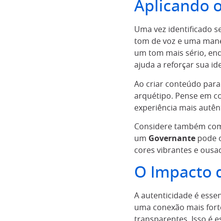
Aplicando 
Uma vez identificado s
tom de voz e uma manei
um tom mais sério, en
ajuda a reforçar sua id
Ao criar conteúdo para 
arquétipo. Pense em co
experiência mais autênt
Considere também como
um
Governante
pode o
cores vibrantes e ousad
O Impacto 
A autenticidade é esse
uma conexão mais forte
transparentes. Isso é