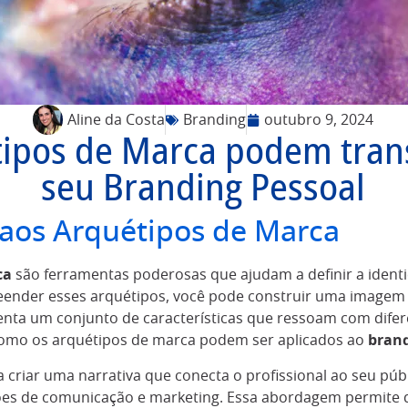
Aline da Costa
Branding
outubro 9, 2024
tipos de Marca podem tran
seu Branding Pessoal
 aos Arquétipos de Marca
ca
são ferramentas poderosas que ajudam a definir a iden
eender esses arquétipos, você pode construir uma imagem 
nta um conjunto de características que ressoam com difer
como os arquétipos de marca podem ser aplicados ao
brand
criar uma narrativa que conecta o profissional ao seu públ
sões de comunicação e marketing. Essa abordagem permite 