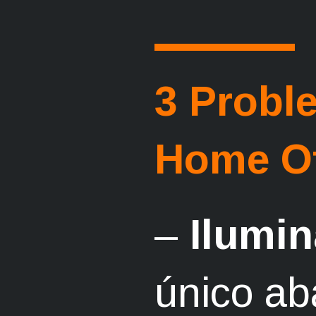
3 Probl
Home Of
–
Ilumi
único ab