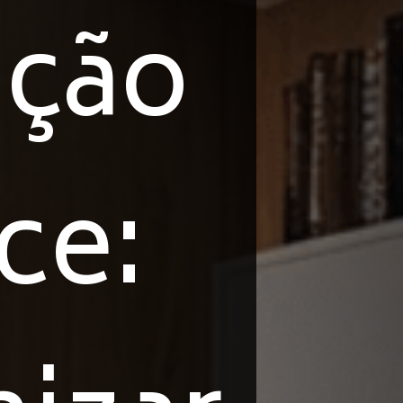
ação
ce: