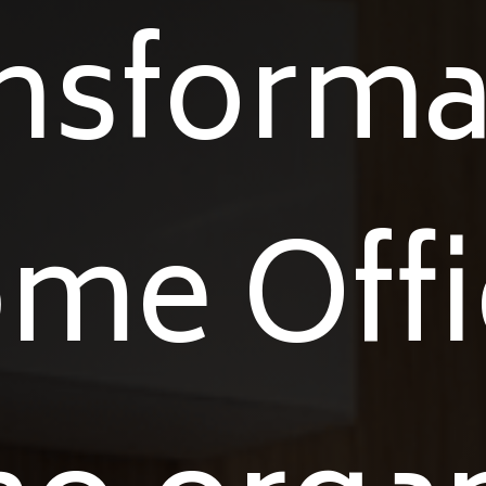
nsform
me Offi