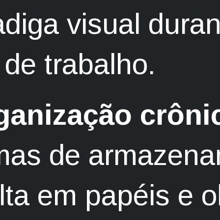
adiga visual dura
 de trabalho.
ganização crôni
emas de armazen
lta em papéis e o