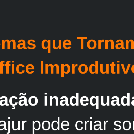
emas que Torna
fice Improdutiv
nação inadequad
ajur pode criar s