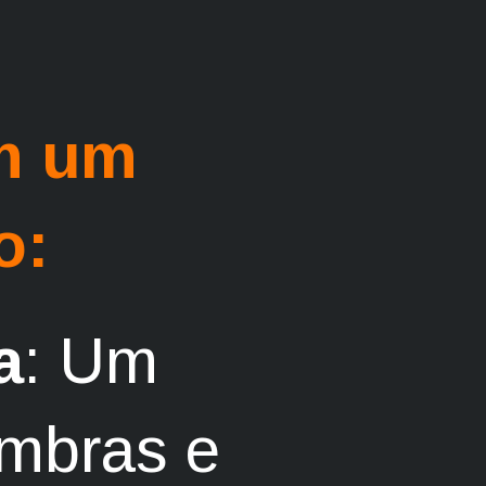
m um
o:
a
: Um
ombras e