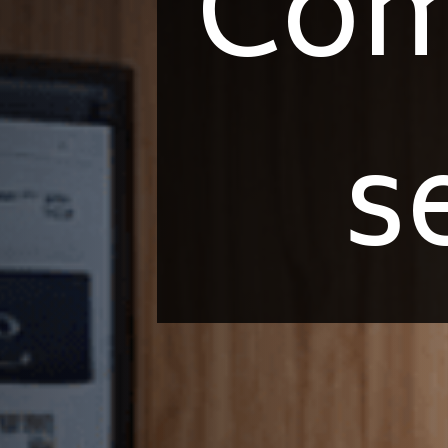
Com
s