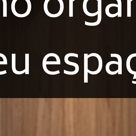
o organ
eu espa