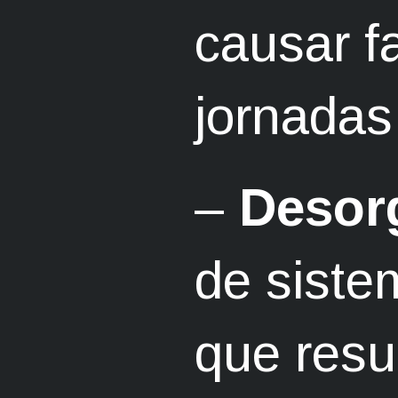
causar f
jornadas
–
Desor
de sist
que resu