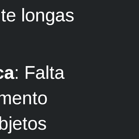
nte longas
ca
: Falta
amento
bjetos