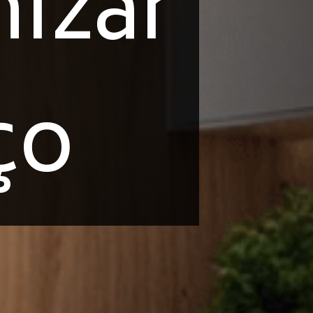
izar
ço