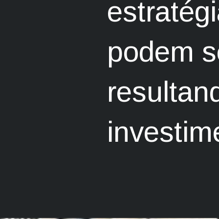
estratég
podem se
resultan
investim