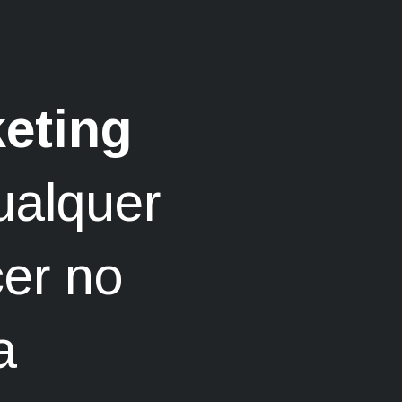
eting
ualquer
er no
a