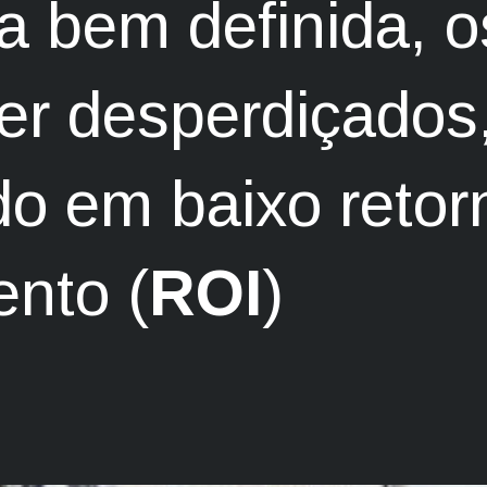
ia bem definida, o
r desperdiçados
do em baixo retor
ento (
ROI
)